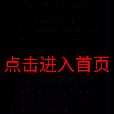
Dry Beach Texture Spray($121)
photos by Lamb makeup by
Lauren Lee hair by Billy Hai model
by Kim Won @ Quest Model
点击进入首页
💡 关键要点
鬢辮是長髮變奏的指定方式，
怕雙手不靈活，未能紮出完美
的三手辮、魚骨辮，不妨參考
髮型師Billy教授的扭辮，營造
順滑不毛躁的人氣造型。