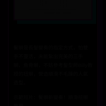
鬢辮是長髮變奏的指定方式，怕雙
手不靈活，未能紮出完美的三手
辮、魚骨辮，不妨參考髮型師Billy教
授的扭辮，營造順滑不毛躁的人氣
造型。
示範短片：鬢辮新變奏！順滑扭辮