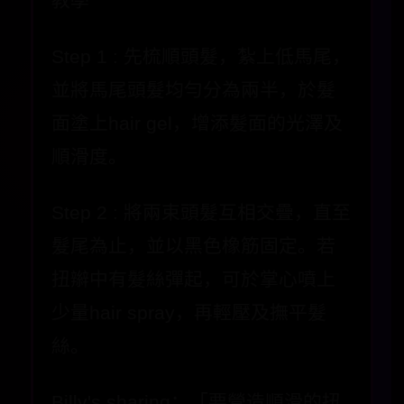
教學
Step 1 : 先梳順頭髮，紮上低馬尾，
並將馬尾頭髮均勻分為兩半，於髮
面塗上hair gel，增添髮面的光澤及
順滑度。
Step 2 : 將兩束頭髮互相交疊，直至
髮尾為止，並以黑色橡筋固定。若
扭辮中有髮絲彈起，可於掌心噴上
少量hair spray，再輕壓及撫平髮
絲。
Billy's sharing：「要營造順滑的扭