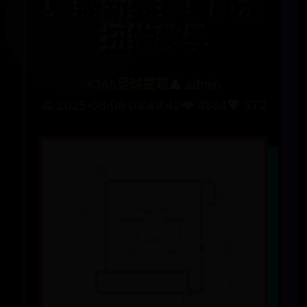
鬢辮新變奏！順滑
扭辮教學
#365足球提现
👤 admin
📅 2025-08-08 03:49:42
👁️ 4584
💖 372