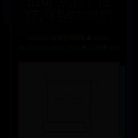
510路路线：日
程，站点和地图
#365bet亚洲官网网址
👤 admin
📅 2026-01-16 01:57:04
👁️ 2148
💖 879