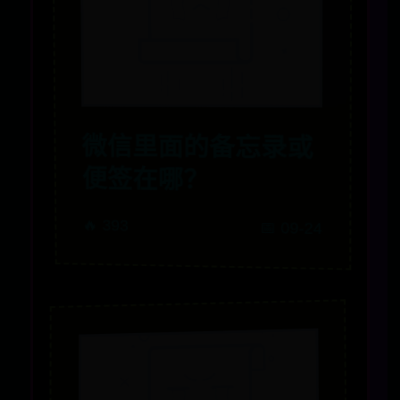
微信里面的备忘录或
便签在哪？
🔥 393
📅 09-24