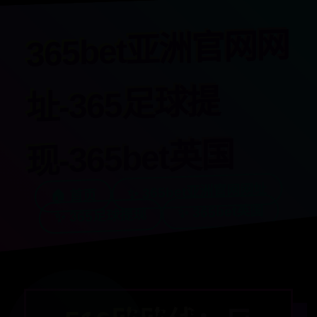
365bet亚洲官网网
址-365足球提
现-365bet英国
✨ 365bet亚洲官网网址
🏠 首页
✨ 365bet英国
✨ 365足球提现