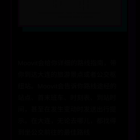
Moovit会给你详细的路线指南，带
你到达大连的旅游景点或者公交枢
纽站。Moovit会告诉你路线途经的
站点、首末班车、时刻表、到站时
间，甚至在发生变动时发送出行提
示。在大连，无论去哪儿，都找得
到坐公交前往的最佳路线