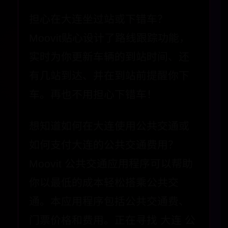
担心在大连坐过站或下错车？
Moovit贴心设计了路线跟踪功能，
实时为你更新车辆的到站时间、还
有几站到达、并在到站前提醒你下
车。再也不用担心下错车！
想知道如何在大连使用公共交通或
如何支付大连的公共交通费用？
Moovit 公共交通应用程序可以帮助
你以最低的成本轻松搭乘公共交
通。本应用程序包括公共交通费、
门票价格和费用。正在寻找 大连 公