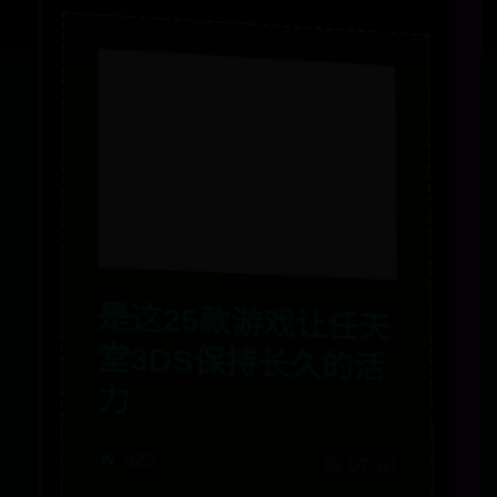
​是这25款游戏让任天
堂3DS保持长久的活
力
🔥 522
📅 07-01