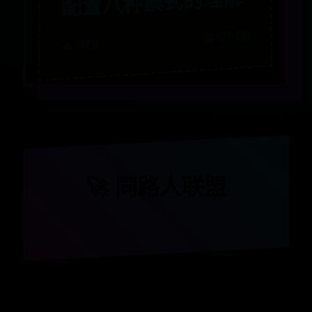
配置八种模式的理解
📅 07-08
🔥 879
🚀 同路人联盟